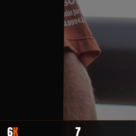
6
K
7