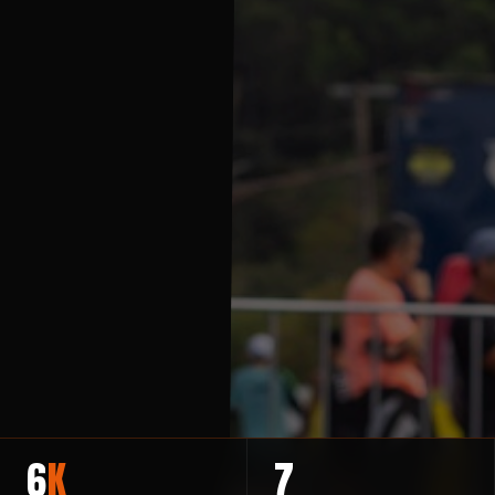
6
K
7